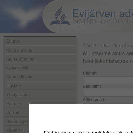
Evijärven ad
Etusivu
Tämän sivun kautta vo
Keitä olemme
Muistamme sinua seu
Näin uskomme
henkilökohtaisessa 
Kysymyksiä
Etunimi
Kuunneltavaa
Linkkejä
Sukunimi
Yhteystiedot
Sähköposti
Palaute
Uutiset
Pyyntö
Rukouspyynnöt
Kalenteri
Käytämme evästeitä henkilökohtaistaa