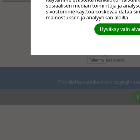
sosiaalisen median toimintoja ja anal
sivostomme käyttöä koskevaa dataa si
mainostuksen ja analyytikan aloilla.
Hyväksy vain aiv
Tietoni tallennetaan advent
nettisivulla, ok?
Tietoni tallennetaan advent
rukousketjulle, ok?
tai
Peruuta
Provided by netAdventist © copyright 199
E